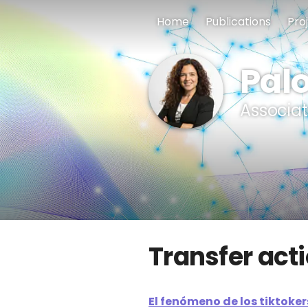
Home
Publications
Pro
Pal
Associat
Transfer act
El fenómeno de los tiktoke