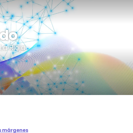
ido
La Rioja
os márgenes