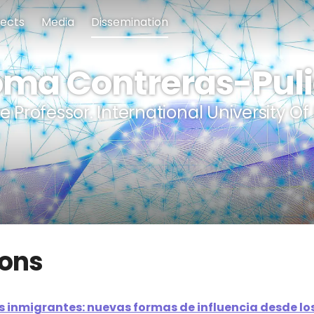
jects
Media
Dissemination
oma Contreras-Pul
e Professor. International University Of 
ions
rs inmigrantes: nuevas formas de influencia desde l