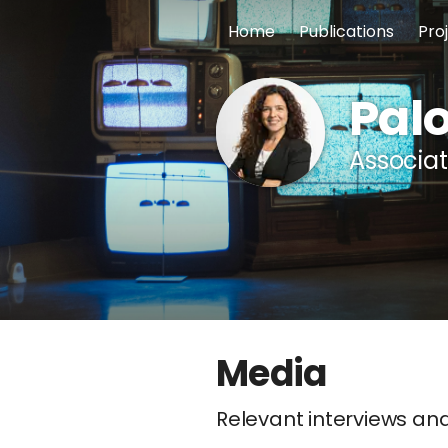
Home
Publications
Pro
Pal
Associat
Media
Relevant interviews an