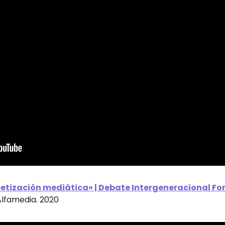
betización mediática» | Debate Intergeneracional For
Alfamedia. 2020