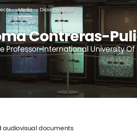
jects
Media
Dissemination
oma Contreras-Pul
e Professor. International University Of 
d audiovisual documents